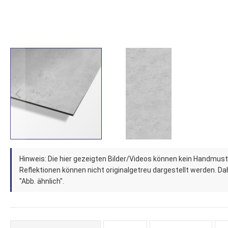
Zum
Hinweis: Die hier gezeigten Bilder/Videos können kein Handmust
Anfang
Reflektionen können nicht originalgetreu dargestellt werden. Dahe
der
"Abb. ähnlich".
Bildergalerie
springen