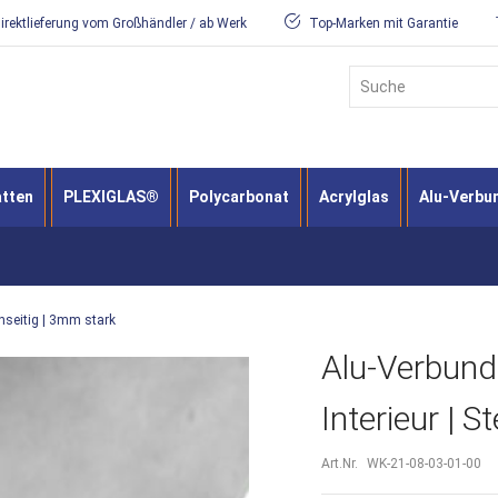
irektlieferung vom Großhändler / ab Werk
Top-Marken mit Garantie
Suche
atten
PLEXIGLAS®
Polycarbonat
Acrylglas
Alu-Verbu
inseitig | 3mm stark
Alu-Verbun
Interieur | S
Art.Nr.
WK-21-08-03-01-00