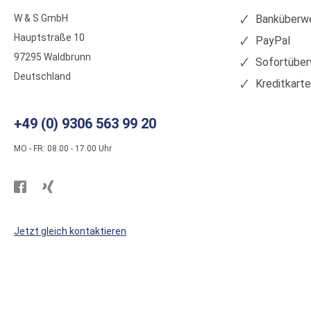
W & S GmbH
Banküberwe
Hauptstraße 10
PayPal
97295 Waldbrunn
Sofortüber
Deutschland
Kreditkart
+49 (0) 9306 563 99 20
MO - FR: 08.00 - 17.00 Uhr
Besuchen
Besuchen
Sie
Sie
WS
WS
Jetzt gleich kontaktieren
Kunststoffe
Kunststoffe
auf
auf
Facebook
Xing