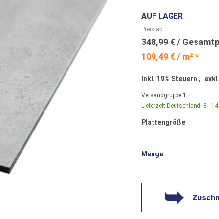
AUF LAGER
Preis ab
348,99 €
109,49 € / m² *
Inkl. 19% Steuern
,
exkl
Versandgruppe
1
Lieferzeit Deutschland:
8 - 1
Plattengröße
Menge
Zuschni