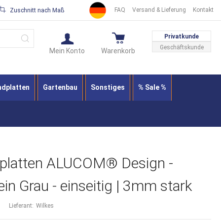
FAQ
Versand & Lieferung
Kontakt
Zuschnitt nach Maß
Suche
Privatkunde
Geschäftskunde
Mein Konto
Warenkorb
ndplatten
Gartenbau
Sonstiges
% Sale %
dplatten ALUCOM® Design -
tein Grau - einseitig | 3mm stark
Lieferant:
Wilkes