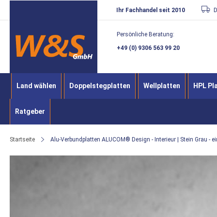
Direkt
Ihr Fachhandel seit 2010
D
zum
Persönliche Beratung:
Inhalt
+49 (0) 9306 563 99 20
Land wählen
Doppelstegplatten
Wellplatten
HPL Pl
Ratgeber
Startseite
Alu-Verbundplatten ALUCOM® Design - Interieur | Stein Grau - e
Zum
Ende
der
Bildergalerie