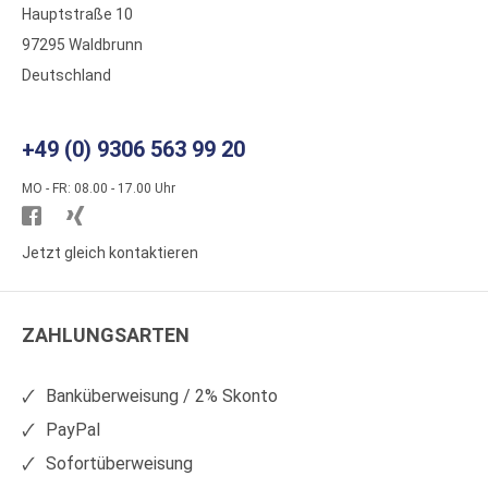
Hauptstraße 10
97295 Waldbrunn
Deutschland
+49 (0) 9306 563 99 20
MO - FR: 08.00 - 17.00 Uhr
Besuchen
Besuchen
Sie
Sie
Jetzt gleich kontaktieren
WS
WS
Kunststoffe
Kunststoffe
ZAHLUNGSARTEN
auf
auf
Facebook
Xing
Banküberweisung / 2% Skonto
PayPal
Sofortüberweisung