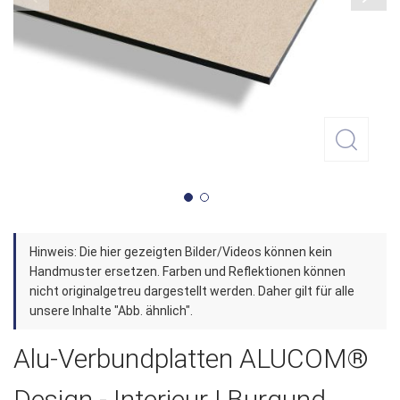
Zum
Hinweis: Die hier gezeigten Bilder/Videos können kein
Anfang
Handmuster ersetzen. Farben und Reflektionen können
der
nicht originalgetreu dargestellt werden. Daher gilt für alle
unsere Inhalte "Abb. ähnlich".
Bildergalerie
springen
Alu-Verbundplatten ALUCOM®
Design - Interieur | Burgund