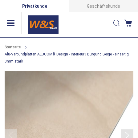
Direkt
Privatkunde
Geschäftskunde
zum
Suche
Wa
Inhalt
Startseite
Alu-Verbundplatten ALUCOM® Design - Interieur | Burgund Beige - einseitig |
3mm stark
Zum
Ende
der
Bildergalerie
springen