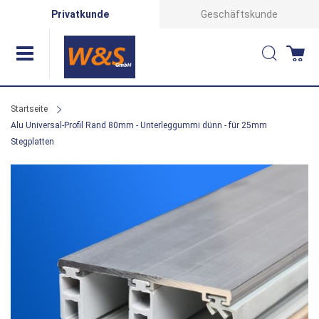
Direkt
Privatkunde
Geschäftskunde
zum
Suche
Wa
Inhalt
Startseite
Alu Universal-Profil Rand 80mm - Unterleggummi dünn - für 25mm
Stegplatten
Zum
Ende
der
Bildergalerie
springen