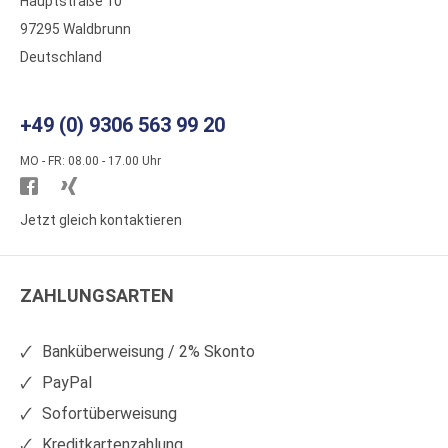
Hauptstraße 10
97295 Waldbrunn
Deutschland
+49 (0) 9306 563 99 20
MO - FR: 08.00 - 17.00 Uhr
Besuchen
Besuchen
Sie
Sie
Jetzt gleich kontaktieren
WS
WS
Kunststoffe
Kunststoffe
ZAHLUNGSARTEN
auf
auf
Facebook
Xing
Banküberweisung / 2% Skonto
PayPal
Sofortüberweisung
Kreditkartenzahlung