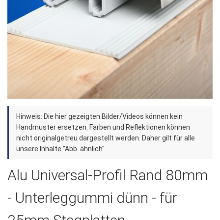
Zum
Hinweis: Die hier gezeigten Bilder/Videos können kein
Anfang
Handmuster ersetzen. Farben und Reflektionen können
der
nicht originalgetreu dargestellt werden. Daher gilt für alle
unsere Inhalte "Abb. ähnlich".
Bildergalerie
springen
Alu Universal-Profil Rand 80mm
- Unterleggummi dünn - für