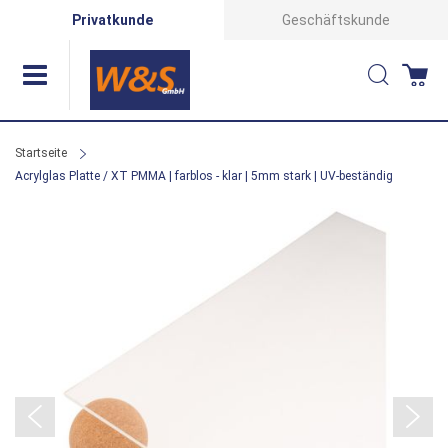
Direkt
Privatkunde
Geschäftskunde
zum
Suche
Wa
Inhalt
Startseite
Acrylglas Platte / XT PMMA | farblos - klar | 5mm stark | UV-beständig
Zum
Ende
der
Bildergalerie
springen