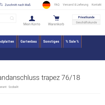
FAQ
Versand & Lieferung
Kontakt
Zuschnitt nach Maß
Suche
Privatkunde
Geschäftskunde
Mein Konto
Warenkorb
ndplatten
Gartenbau
Sonstiges
% Sale %
andanschluss trapez 76/18
ferant:
Scobalit