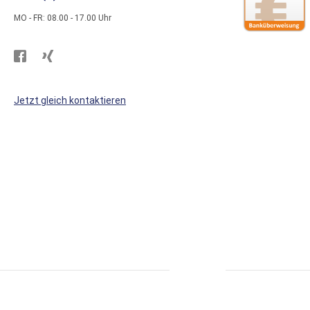
MO - FR: 08.00 - 17.00 Uhr
Besuchen
Besuchen
Sie
Sie
WS
WS
Jetzt gleich kontaktieren
Kunststoffe
Kunststoffe
auf
auf
Facebook
Xing
* alle Preise inkl. MwSt., zzgl. Versand.