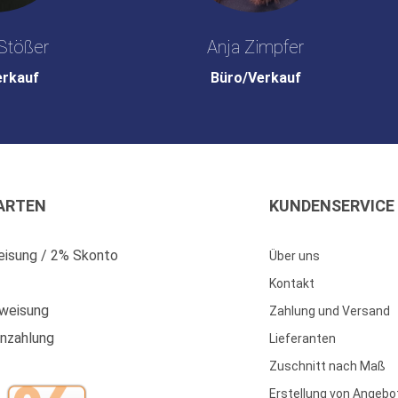
Stößer
Anja Zimpfer
erkauf
Büro/Verkauf
ARTEN
KUNDENSERVICE
isung / 2% Skonto
Über uns
Kontakt
weisung
Zahlung und Versand
enzahlung
Lieferanten
Zuschnitt nach Maß
Erstellung von Angebo