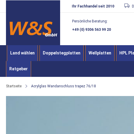
Direkt
Ihr Fachhandel seit 2010
D
zum
Persönliche Beratung:
Inhalt
+49 (0) 9306 563 99 20
Land wählen
Doppelstegplatten
Wellplatten
HPL Pl
Ratgeber
Startseite
Acrylglas Wandanschluss trapez 76/18
Zum
Ende
der
Bildergalerie