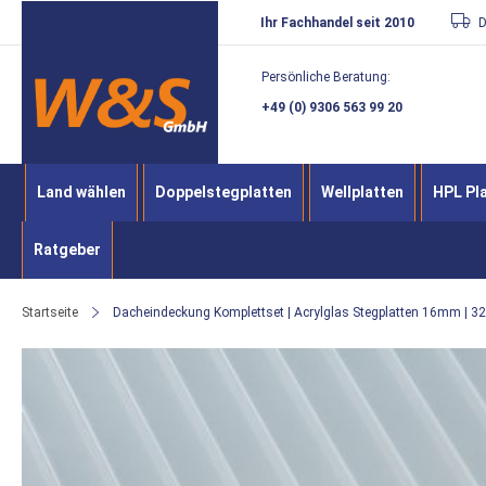
Direkt
Ihr Fachhandel seit 2010
D
zum
Persönliche Beratung:
Inhalt
+49 (0) 9306 563 99 20
Land wählen
Doppelstegplatten
Wellplatten
HPL Pl
Ratgeber
Startseite
Dacheindeckung Komplettset | Acrylglas Stegplatten 16mm | 32
Zum
Ende
der
Bildergalerie