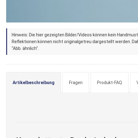
Zum
Hinweis: Die hier gezeigten Bilder/Videos können kein Handmust
Anfang
Reflektionen können nicht originalgetreu dargestellt werden. Dahe
der
"Abb. ähnlich".
Bildergalerie
springen
Artikelbeschreibung
Fragen
Produkt-FAQ