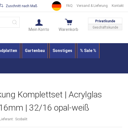
FAQ
Versand & Lieferung
Kontakt
Zuschnitt nach Maß
Suche
Privatkunde
Geschäftskunde
Mein Konto
Warenkorb
ndplatten
Gartenbau
Sonstiges
% Sale %
ung Komplettset | Acrylglas
 16mm | 32/16 opal-weiß
Lieferant:
Scobalit