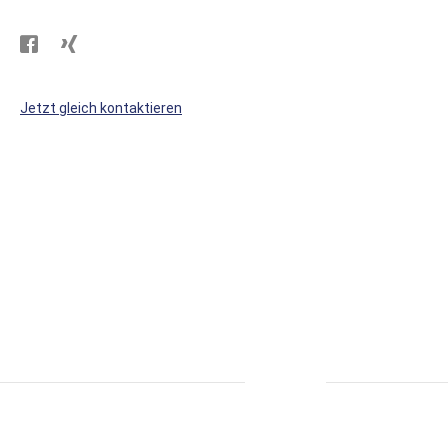
Besuchen
Besuchen
Sie
Sie
WS
WS
Jetzt gleich kontaktieren
Kunststoffe
Kunststoffe
auf
auf
Facebook
Xing
* alle Preise inkl. MwSt., zzgl. Versand.